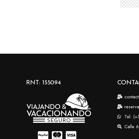
RNT: 155094
Contá
contac
reserv
Tel: (
Calle 6