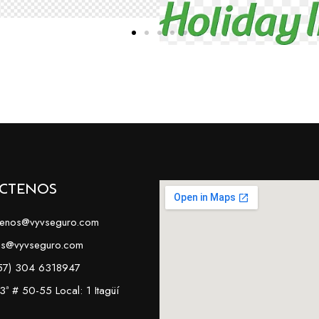
ctenos
tenos@vyvseguro.com
as@vyvseguro.com
+57) 304 6318947
3ª # 50-55 Local: 1 Itagüí