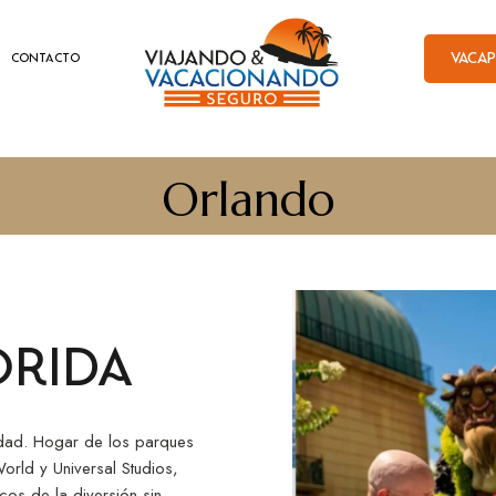
VACA
CONTACTO
Orlando
orida
idad. Hogar de los parques
rld y Universal Studios,
cos de la diversión sin