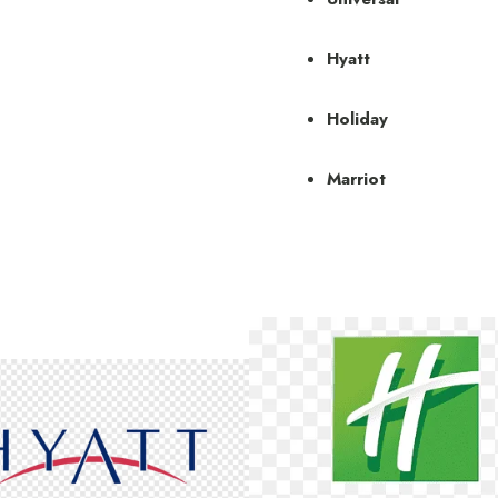
Hyatt
Holiday
Marriot