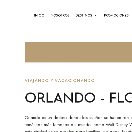
INICIO
NOSOTROS
DESTINOS
PROMOCIONES
VIAJANDO Y VACACIONANDO
Orlando - Fl
Orlando es un destino donde los sueños se hacen real
temáticos más famosos del mundo, como Walt Disney Wo
esta ciudad es un paraíso para familias, amigos y fanáti